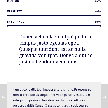
MOTION
75
%
VIABILITY
90
%
INSURANCE
80
%
Donec vehicula volutpat justo, id
tempus justo egestas eget.
Quisque tincidunt est ac nulla
gravida volutpat. Donec a dui ac
justo bibendum venenatis.
Nam et convallis leo. Integer a turpis nunc. Praesent ac
nibh id eros luctus aliquet nec vitae purus. Vestibulum
ante ipsum primis in faucibus orci luctus et ultrices
posuere cubilia Curae; Class aptent taciti sociosqu ad